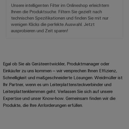
Leiterplattensteckverbinder
Sonnenenergie
AI
Unsere intelligenten Filter im Onlineshop erleichtern
&
Ihnen die Produktsuche. Filtern Sie gezielt nach
Schienenfahrzeuge
Remote
Leiterplattenklemmen
technischen Spezifikationen und finden Sie mit nur
Moderne
wenigen Klicks die perfekte Auswahl. Jetzt
Access
und
PCB
ausprobieren und Zeit sparen!
digitale
Industrial
Connector
Lösungen
für
Service
Services
klimafreundliche
Platform
Mobilitat
Original
easyConnect
im
Egal ob Sie als Geräteentwickler, Produktmanager oder
Equipment
Bahnverkehr
Einkäufer zu uns kommen – wir versprechen Ihnen Effizienz,
Manufacturer
Schiffbau
Schnelligkeit und maßgeschneiderte Lösungen. Weidmüller ist
(OEM)
Werkstatt
Umfassende
Ihr Partner, wenn es um Leiterplattensteckverbinder und
&
Verbindungslösungen
Leiterplattenklemmen geht. Verlassen Sie sich auf unsere
für
Zubehör
Expertise und unser Know-how. Gemeinsam finden wir die
die
maritime
Produkte, die Ihre Anforderungen erfüllen.
Werkzeuge
Industrie
Automaten
Wasseraufbereitung
&