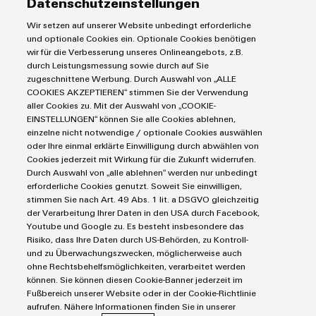
Datenschutzeinstellungen
Lösungen
Leiterplattensteckverbinder & Leiterplattenklemmen
Wir setzen auf unserer Website unbedingt erforderliche
Blitz- und Überspannungsschutz
Automatisierung
und optionale Cookies ein. Optionale Cookies benötigen
Steuerungen
Service
wir für die Verbesserung unseres Onlineangebots, z.B.
Energiemanagement-Lösungen
durch Leistungsmessung sowie durch auf Sie
Engineering- und Visualisierungstools
Industrial-IoT-Lösungen
Bestückte Klemmenleisten
zugeschnittene Werbung. Durch Auswahl von „ALLE
Werkzeuge
E-Mobility
COOKIES AKZEPTIEREN“ stimmen Sie der Verwendung
Märkte
Modifizierte und bestückte Gehäuse
aller Cookies zu. Mit der Auswahl von „COOKIE-
Lösungen für Photovoltaikanlagen
Fast Delivery Service
EINSTELLUNGEN“ können Sie alle Cookies ablehnen,
Maschinen und Fabrikautomation
Smart Cabinet Building
einzelne nicht notwendige / optionale Cookies auswählen
Connectivity Consulting
AGB
Energie
oder Ihre einmal erklärte Einwilligung durch abwählen von
Workplace Solutions
Weidmüller Configurator
Datenschutzerklärung
Transport
Cookies jederzeit mit Wirkung für die Zukunft widerrufen.
Durch Auswahl von „alle ablehnen“ werden nur unbedingt
Engineering-Daten
Impressum
Gerätehersteller
erforderliche Cookies genutzt. Soweit Sie einwilligen,
eShop
E-Mail Kontakte
Prozess
stimmen Sie nach Art. 49 Abs. 1 lit. a DSGVO gleichzeitig
der Verarbeitung Ihrer Daten in den USA durch Facebook,
Cookie Richtlinie
Distribution
Youtube und Google zu. Es besteht insbesondere das
IIoT Partner Netzwerk
Risiko, dass Ihre Daten durch US-Behörden, zu Kontroll-
Weidmüller Schweiz AG
und zu Überwachungszwecken, möglicherweise auch
ohne Rechtsbehelfsmöglichkeiten, verarbeitet werden
Rundbuckstrasse 2
können. Sie können diesen Cookie-Banner jederzeit im
8212 Neuhausen am Rheinfall
Fußbereich unserer Website oder in der Cookie-Richtlinie
aufrufen. Nähere Informationen finden Sie in unserer
Telefon: +41 52 674 07 07