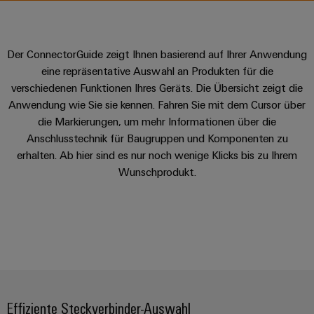
IN
Kabelkonfektionierung
Schweiz
Aktionen
Leiterplattenklemmen
erlebbar
Weidmüller
Aktionen
Anschlusstechnologie
AG
ZUR
Unternehmen
werden.
Fast
ÜBERSICHT
PROeco
Gehäusesysteme
Zahlen
INSTA
DC-
Delivery
Ihr
Datencenter
II
Der ConnectorGuide zeigt Ihnen basierend auf Ihrer Anwendung
und
und
POWER
Microgrids
Service
Weg
Lösungen
Über Uns
Aktionen
eine repräsentative Auswahl an Produkten für die
-
und
Fakten
Aktionen
zu
verschiedenen Funktionen Ihres Geräts. Die Übersicht zeigt die
Produkte
u-
komponenten
PRObas
uns
Anwendung wie Sie sie kennen. Fahren Sie mit dem Cursor über
für
Nachhaltigkeit
PRO
OS
Karriere
Beratung
Aktionen
Rechenzentren
die Markierungen, um mehr Informationen über die
Kabeleinführungssysteme
ECO
Edge
–
und
Anschlusstechnik für Baugruppen und Komponenten zu
Compliance
und
effizient,
II
Computing
digitale
Neuigkeiten
erhalten. Ab hier sind es nur noch wenige Klicks bis zu Ihrem
zuverlässig,
-
ZUR
Promotionen
Aktionen
Länder
Planung
ÜBERSICHT
Wunschprodukt.
skalierbar
Industrial
komponenten
Erfolgsgeschichten
Energy
5G
Energiespeicher
Management
Connectivity
unserer
Anschlussleitungen,
Meter
Lösungen
Informationen
Consulting
Kunden
Single
Patchkabel
und
Aktionen
und
Produkte
Pair
und
Weidmüller
Messen
Zertifikate
für
Steuerstromverteilung
Ethernet
Kabel
Configurator
&
Energiespeichersysteme
Aktionen
(ESS)
Orange
Events
SPS
PCB
Mag
Effiziente Steckverbinder-Auswahl
Energieübertragung
EcoLine
Systemverkabelung