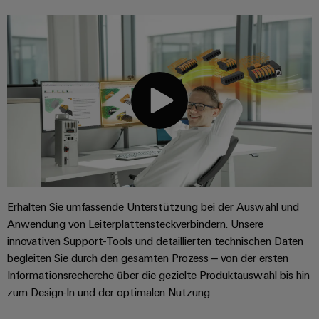
Schaltschrank-
Connector
Wübi
|
und
Switches
&
und
Services
Schütz
Kundenmagazin
-
Aktionen
Migrationslösungen
Feldebene
verteilung
Digitales
25
Weidmüller
MultiMark
Serviceschnittstellen
Stabilität
Feldverdrahtung
Engineering
Jahre
Academy
und
Aktionen
Weidmüller
Verteilerboxen
Sicherheit
Smart
Akkreditiertes
Human
Schweiz
für
Auswahlhilfe
Cabinet
Labor
moderne
Resources
Aktionen
Energienetze
Building
Auf
Elektronik
Our
den
THM
Gebäudeinfrastruktur
Smart
Support
Management
Punkt
Koppelrelais
Multimark
Lösungen
Metering
für
&
LPC
Technischer
die
Erhalten Sie umfassende Unterstützung bei der Auswahl und
Weidmüller
Halbleiterrelais
Aktionen
Support
spezifischen
Presse
Anwendung von Leiterplattensteckverbindern. Unsere
Nützliche
Configurator
Anforderungen
innovativen Support-Tools und detaillierten technischen Daten
Trennverstärker
Links
Gebäudeinstallationsverdrahtung
in
Umweltbezogene
Unternehmensmeldungen
begleiten Sie durch den gesamten Prozess – von der ersten
der
Workplace
und
Produktkonformität
Gebäudeinfrastruktur
Webshop
Informationsrecherche über die gezielte Produktauswahl bis hin
Solutions
Messumformer
Fachpressemeldungen
ZUR
zum Design-In und der optimalen Nutzung.
PSIRT
Schaltschrankbau
ÜBERSICHT
Newsletter
Stromversorgungen
Lösungen