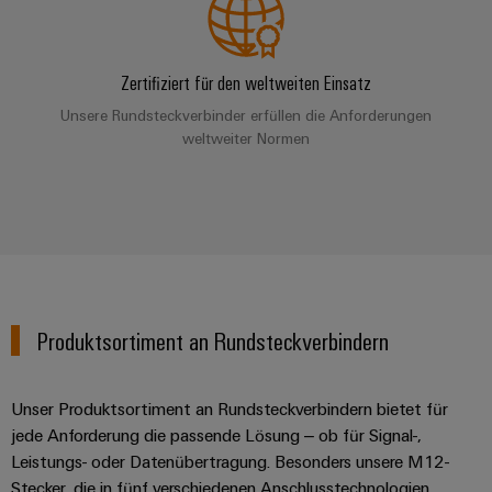
verschiedene
Automation
Systeme
Segmente
OCI
Messen
der
Schnittstelle
Industrial
Maschinen
Industrial
&
Zertifiziert für den weltweiten Einsatz
und
IoT
Ethernet
Events
EDI
Fabrikautomation
Unsere Rundsteckverbinder erfüllen die Anforderungen
Schnittstelle
Industrial
weltweiter Normen
Touch-
Globale
Öl
Security
Panels
Messen
&
ZUR
&
Gas
Industrial
Engineering-
ÜBERSICHT
Events
Sicherer
Service
und
Betrieb
Platform
mit
Visualisierungstools
vernetzten
easyConnect
Lösungen
Energiemessung
Produktsortiment an Rundsteckverbindern
für
EZA-
und
die
Regler
Prozessindustrie
Smart
Metering
Unser Produktsortiment an Rundsteckverbindern bietet für
Photovoltaik
jede Anforderung die passende Lösung – ob für Signal-,
Mehr
Weidmüller
Gerätehersteller
Leistungs- oder Datenübertragung. Besonders unsere M12-
Ressourceneffizienz
Industrial
durch
Stecker, die in fünf verschiedenen Anschlusstechnologien