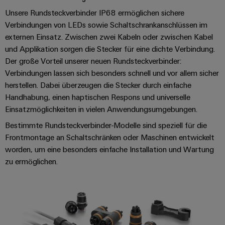
Software
Abwasseraufbereitung
Unsere Rundsteckverbinder IP68 ermöglichen sichere
Lösungen
Verbindungen von LEDs sowie Schaltschrankanschlüssen im
Markierer
für
externen Einsatz. Zwischen zwei Kabeln oder zwischen Kabel
die
Industriedrucker
und Applikation sorgen die Stecker für eine dichte Verbindung.
Wasser-
Der große Vorteil unserer neuen Rundsteckverbinder:
und
Industrieleuchte
Abwasserindustrie
Verbindungen lassen sich besonders schnell und vor allem sicher
herstellen. Dabei überzeugen die Stecker durch einfache
Wasserstoff
Cabinet
Handhabung, einen haptischen Respons und universelle
Wasserstoff
Infrastructure
Einsatzmöglichkeiten in vielen Anwendungsumgebungen.
als
Schlüsseltechnologie
Bestimmte Rundsteckverbinder-Modelle sind speziell für die
für
Frontmontage an Schaltschränken oder Maschinen entwickelt
Assemblierungsservice
die
worden, um eine besonders einfache Installation und Wartung
Energiewende
zu ermöglichen.
Bestückte
Windenergie
Klemmenleisten
Effizienter
Betrieb
Modifizierte
von
und
Windparks
bestückte