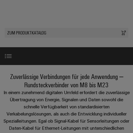
IN
Kabelkonfektionierung
Schweiz
Aktionen
Leiterplattenklemmen
erlebbar
Weidmüller
Aktionen
Anschlusstechnologie
AG
ZUR
Unternehmen
werden.
Fast
ÜBERSICHT
PROeco
Gehäusesysteme
Zahlen
INSTA
DC-
Delivery
Ihr
Datencenter
II
und
und
POWER
Microgrids
Service
Weg
Lösungen
Über Uns
Aktionen
-
ZUM PRODUKTKATALOG
und
Fakten
Aktionen
zu
Produkte
u-
komponenten
PRObas
uns
für
Nachhaltigkeit
PRO
OS
Karriere
Beratung
Aktionen
Rechenzentren
Kabeleinführungssysteme
ECO
Edge
–
und
Compliance
und
effizient,
II
Computing
digitale
Neuigkeiten
zuverlässig,
-
ZUR
Promotionen
Aktionen
Länder
Planung
ÜBERSICHT
Produktsortiment
skalierbar
Zuverlässige Verbindungen für jede Anwendung –
Industrial
komponenten
Erfolgsgeschichten
Energy
5G
Rundsteckverbinder von M8 bis M23
Energiespeicher
Management
Connectivity
unserer
Anschlussleitungen,
Meter
Services
Lösungen
Informationen
In einem zunehmend digitalen Umfeld erfordert die zuverlässige
Consulting
Kunden
Single
Patchkabel
und
Aktionen
Übertragung von Energie, Signalen und Daten sowohl die
und
Produkte
Pair
und
Weidmüller
Messen
schnelle Verfügbarkeit von standardisierten
Zertifikate
für
Downloads
Steuerstromverteilung
Ethernet
Kabel
Configurator
&
Verkabelungslösungen, als auch die Entwicklung individueller
Energiespeichersysteme
Aktionen
(ESS)
Orange
Spezialleitungen. Egal ob Signal-Kabel für Sensorleitungen oder
Events
SPS
PCB
Perfekte Ergänzungen
Mag
Daten-Kabel für Ethernet-Leitungen mit unterschiedlichen
Energieübertragung
EcoLine
Systemverkabelung