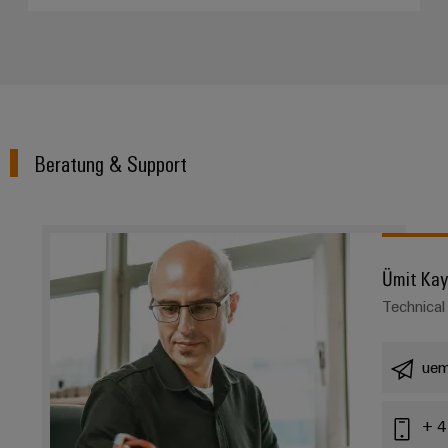
Beratung & Support
Ümit Ka
Technical
uem
+ 4