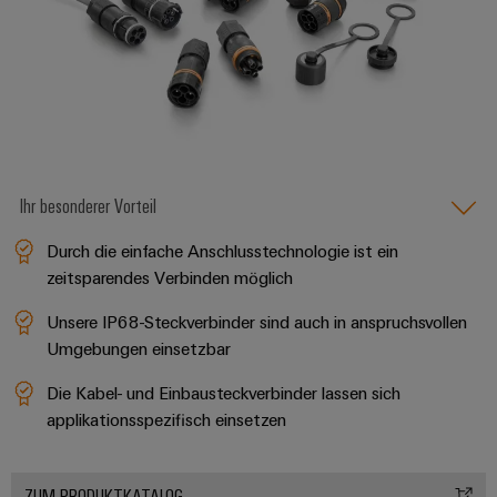
Gehäuse
Kundenspezifische
Kabelkonfektionierung
Ihr besonderer Vorteil
Produktinnovationen
Praxisnahe
Durch die einfache Anschlusstechnologie ist ein
Verbindungen für
Ihre Industrie.
zeitsparendes Verbinden möglich
Unsere Neuheiten
im Bereich
Unsere IP68-Steckverbinder sind auch in anspruchsvollen
Industrial
Connectivity.
Umgebungen einsetzbar
Die Kabel- und Einbausteckverbinder lassen sich
applikationsspezifisch einsetzen
Umwe
ZUM PRODUKTKATALOG
Produ