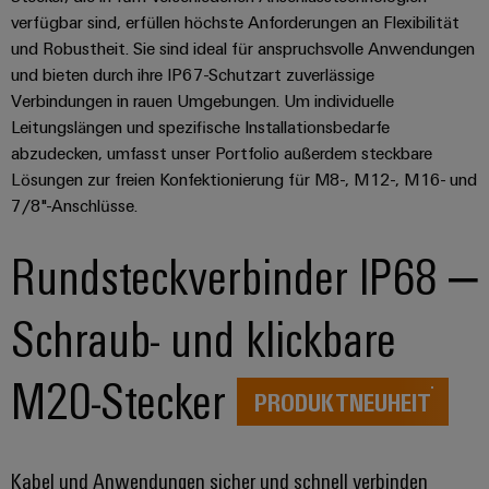
Leiterplattensteckverbinder
Sonnenenergie
AI
verfügbar sind, erfüllen höchste Anforderungen an Flexibilität
&
und Robustheit. Sie sind ideal für anspruchsvolle Anwendungen
Schienenfahrzeuge
Remote
Leiterplattenklemmen
und bieten durch ihre IP67-Schutzart zuverlässige
Moderne
Access
Verbindungen in rauen Umgebungen. Um individuelle
und
PCB
digitale
Leitungslängen und spezifische Installationsbedarfe
Industrial
Connector
Lösungen
abzudecken, umfasst unser Portfolio außerdem steckbare
für
Service
Services
Lösungen zur freien Konfektionierung für M8-, M12-, M16- und
klimafreundliche
Platform
7/8"-Anschlüsse.
Mobilitat
Original
easyConnect
im
Equipment
Bahnverkehr
Rundsteckverbinder IP68 –
Manufacturer
Schiffbau
(OEM)
Werkstatt
Umfassende
Schraub- und klickbare
&
Verbindungslösungen
für
Zubehör
die
M20-Stecker
PRODUKTNEUHEIT
maritime
Werkzeuge
Industrie
Automaten
Wasseraufbereitung
Kabel und Anwendungen sicher und schnell verbinden
&