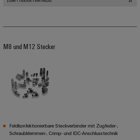
Schne
einfa
REACH
PCF-D
herun
M8 und M12 Stecker
Weidmüller
Configurator
Digital
Engineering
auf einem
neuen Niveau
‒ intuitiv,
unkompliziert,
schnell
Feldkonfektionierbare Steckverbinder mit Zugfeder-,
Schraubklemmen-, Crimp- und IDC-Anschlusstechnik