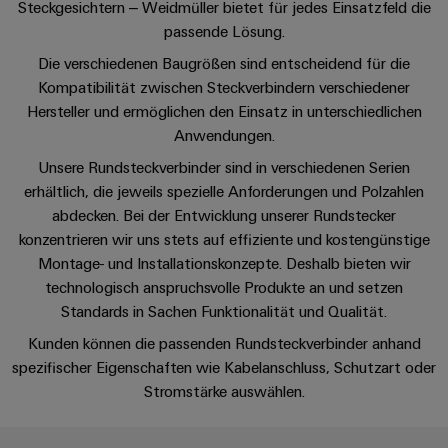
Schaltschrank-
Connector
Wübi
Steckgesichtern – Weidmüller bietet für jedes Einsatzfeld die
|
und
Switches
&
und
Services
Schütz
passende Lösung.
Kundenmagazin
Beratung & Support
-
Aktionen
Migrationslösungen
Feldebene
Die verschiedenen Baugrößen sind entscheidend für die
verteilung
Digitales
25
Weidmüller
MultiMark
Kompatibilität zwischen Steckverbindern verschiedener
Serviceschnittstellen
Stabilität
Feldverdrahtung
Engineering
Jahre
Academy
Hersteller und ermöglichen den Einsatz in unterschiedlichen
und
Aktionen
Weidmüller
Verteilerboxen
Sicherheit
Anwendungen.
Smart
Akkreditiertes
Human
Schweiz
für
Auswahlhilfe
Cabinet
Labor
Unsere Rundsteckverbinder sind in verschiedenen Serien
moderne
Resources
Aktionen
Energienetze
Building
Auf
erhältlich, die jeweils spezielle Anforderungen und Polzahlen
Elektronik
Our
abdecken.
den
Bei der Entwicklung unserer Rundstecker
THM
Gebäudeinfrastruktur
Smart
Support
Management
konzentrieren wir uns stets auf effiziente und kostengünstige
Punkt
Koppelrelais
Multimark
Lösungen
Metering
Montage- und Installationskonzepte. Deshalb bieten wir
für
&
LPC
Technischer
technologisch anspruchsvolle Produkte an und setzen
die
Weidmüller
Halbleiterrelais
Aktionen
Support
spezifischen
Standards in Sachen Funktionalität und Qualität.
Presse
Nützliche
Configurator
Anforderungen
Trennverstärker
Links
Gebäudeinstallationsverdrahtung
Kunden können die passenden Rundsteckverbinder anhand
in
Umweltbezogene
Unternehmensmeldungen
der
Workplace
und
spezifischer Eigenschaften wie Kabelanschluss, Schutzart oder
Produktkonformität
Gebäudeinfrastruktur
Webshop
Stromstärke auswählen.
Solutions
Messumformer
Fachpressemeldungen
ZUR
PSIRT
Schaltschrankbau
ÜBERSICHT
Newsletter
Stromversorgungen
Lösungen