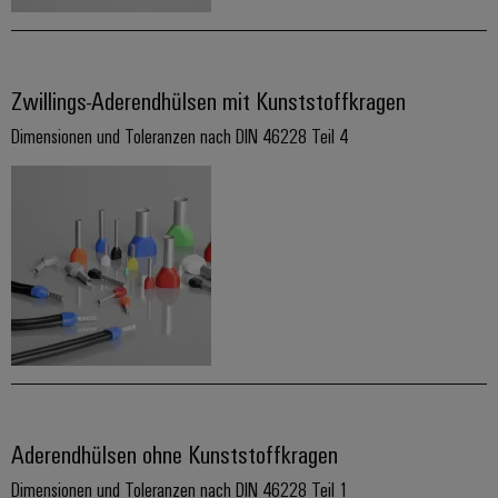
Leiterplattensteckverbinder
Sonnenenergie
AI
&
Schienenfahrzeuge
Remote
Leiterplattenklemmen
Moderne
Zwillings-Aderendhülsen mit Kunststoffkragen
Access
und
PCB
digitale
Dimensionen und Toleranzen nach DIN 46228 Teil 4
Industrial
Connector
Lösungen
für
Service
Services
klimafreundliche
Platform
Mobilitat
Original
easyConnect
im
Equipment
Bahnverkehr
Manufacturer
Schiffbau
(OEM)
Werkstatt
Umfassende
&
Verbindungslösungen
für
Zubehör
die
maritime
Werkzeuge
Industrie
Aderendhülsen ohne Kunststoffkragen
Automaten
Wasseraufbereitung
Dimensionen und Toleranzen nach DIN 46228 Teil 1
&