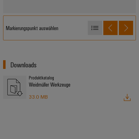
Markierungspunkt auswählen
AEH auf Rolle
AEH im Mehrfachbeutel
AEH in Kunststoff-Boxen
Downloads
Verkettete Aderendhülsenstreifen
Produktkatalog
AEH lose verpackt / Polybeutel
Weidmüller Werkzeuge
33.0 MB