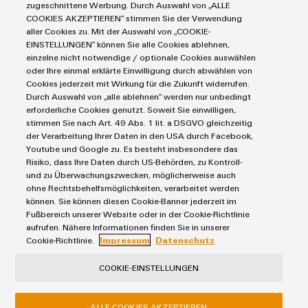
zugeschnittene Werbung. Durch Auswahl von „ALLE
COOKIES AKZEPTIEREN“ stimmen Sie der Verwendung
aller Cookies zu. Mit der Auswahl von „COOKIE-
Ihre Daten werden ausschließlich zur Bearbeitung Ihrer Anfrage
EINSTELLUNGEN“ können Sie alle Cookies ablehnen,
verarbeitet, nicht für weitere Zwecke verwendet und nicht an Dritte
einzelne nicht notwendige / optionale Cookies auswählen
weitergegeben. Gespeicherte Daten werden nach Zweckerreichung
durch Beantwortung Ihrer Anfrage gelöscht, wenn sich aus dem
oder Ihre einmal erklärte Einwilligung durch abwählen von
Kontext der Kommunikation nichts anderes ergibt.
Cookies jederzeit mit Wirkung für die Zukunft widerrufen.
Durch Auswahl von „alle ablehnen“ werden nur unbedingt
erforderliche Cookies genutzt. Soweit Sie einwilligen,
stimmen Sie nach Art. 49 Abs. 1 lit. a DSGVO gleichzeitig
ABSENDEN
der Verarbeitung Ihrer Daten in den USA durch Facebook,
Youtube und Google zu. Es besteht insbesondere das
Risiko, dass Ihre Daten durch US-Behörden, zu Kontroll-
und zu Überwachungszwecken, möglicherweise auch
ohne Rechtsbehelfsmöglichkeiten, verarbeitet werden
können. Sie können diesen Cookie-Banner jederzeit im
Fußbereich unserer Website oder in der Cookie-Richtlinie
aufrufen. Nähere Informationen finden Sie in unserer
Cookie-Richtlinie.
Impressum
Datenschutz
Produkte
COOKIE-EINSTELLUNGEN
Reihenklemmen
ALLE COOKIES AKZEPTIEREN