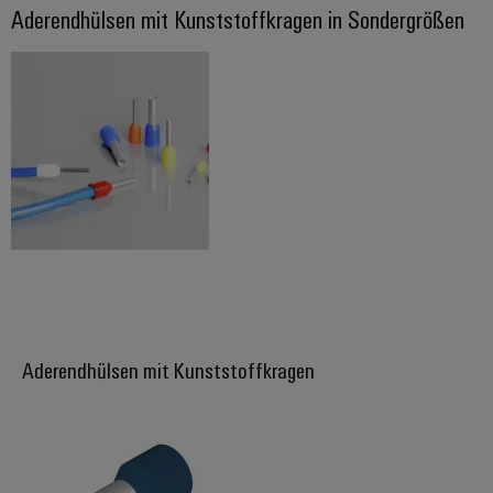
Aderendhülsen mit Kunststoffkragen in Sondergrößen
Schne
einfa
REACH
PCF-D
herun
Weidmüller
Configurator
Digital
Engineering
auf einem
neuen Niveau
‒ intuitiv,
unkompliziert,
Aderendhülsen mit Kunststoffkragen
schnell