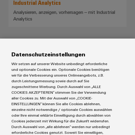
Industrial Analytics
Analysieren, anzeigen, vorhersagen ‒ mit Industrial
Analytics
Engineering- und Visualisierungst
Datenschutzeinstellungen
Wir setzen auf unserer Website unbedingt erforderliche
und optionale Cookies ein. Optionale Cookies benötigen
wir für die Verbesserung unseres Onlineangebots, z.B.
durch Leistungsmessung sowie durch auf Sie
zugeschnittene Werbung. Durch Auswahl von „ALLE
COOKIES AKZEPTIEREN“ stimmen Sie der Verwendung
aller Cookies zu. Mit der Auswahl von „COOKIE-
EINSTELLUNGEN“ können Sie alle Cookies ablehnen,
einzelne nicht notwendige / optionale Cookies auswählen
Engineering- und Visualisierungstools
oder Ihre einmal erklärte Einwilligung durch abwählen von
Cookies jederzeit mit Wirkung für die Zukunft widerrufen.
Nutzen Sie unser Portfolio, um Mehrwerte für Ihre
Durch Auswahl von „alle ablehnen“ werden nur unbedingt
Herausforderungen der Industrie 4.0 zu schaffen.
erforderliche Cookies genutzt. Soweit Sie einwilligen,