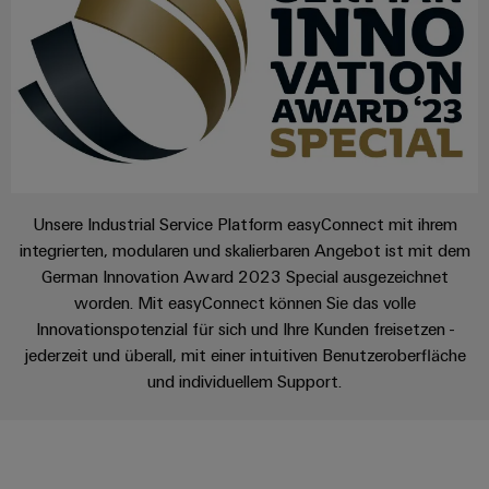
Registration
Engineering
für
Systeme
Unsere
Elektronikgehäuse
die
Daten
und
Kataloganforderung
Partner
Herausforderungen
Blitz-
im
Lösungen
Gebäudeinfrastruktur " title="
Gebäudeinfras
Technische
Preisliste
Schaltschrankbau
Vertrieb
und
Produktkataloge
Dezentrale
Überspannungsschutz
Gerätehersteller
IIoT
Automatisierung
Reparatur
Innovative
and
Aktionen
PV
Verbindungslösungen
und
Energiemanagement-
Automation
für
Generatoranschlusskästen
Ersatzteile
Unsere Industrial Service Platform easyConnect mit ihrem
Maschinenbau
Lösungen
Geräte
Partner
integrierten, modularen und skalierbaren Angebot ist mit dem
Feldbusverteiler
Netzwerk
Trainings
Konventionelle
Gebäudeinfrastruktur
IIoT
German Innovation Award 2023 Special ausgezeichnet
und
Energieerzeugung
&
worden. Mit easyConnect können Sie das volle
IIoT
Webinare
Zukunftssicherheit
Innovationspotenzial für sich und Ihre Kunden freisetzen -
Automation
and
Automatisierung
für
Partner
jederzeit und überall, mit einer intuitiven Benutzeroberfläche
Software
Automation
bewährte
&
und individuellem Support.
Energieerzeugung
Solution
Software
Grosshandel
Digitale
Industrial
Partner
Maschinenbau
Bestellmöglichkeiten
Analytics
Steuerungen
Partnerschaften
finden
Lösungen
für
eShop
Industrial
I/O-