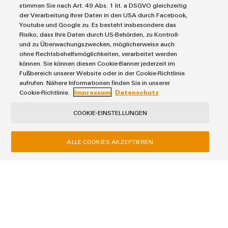
stimmen Sie nach Art. 49 Abs. 1 lit. a DSGVO gleichzeitig
der Verarbeitung Ihrer Daten in den USA durch Facebook,
Youtube und Google zu. Es besteht insbesondere das
Remote Access
Risiko, dass Ihre Daten durch US-Behörden, zu Kontroll-
und zu Überwachungszwecken, möglicherweise auch
ohne Rechtsbehelfsmöglichkeiten, verarbeitet werden
können. Sie können diesen Cookie-Banner jederzeit im
Fußbereich unserer Website oder in der Cookie-Richtlinie
aufrufen. Nähere Informationen finden Sie in unserer
Cookie-Richtlinie.
Impressum
Datenschutz
COOKIE-EINSTELLUNGEN
ALLE COOKIES AKZEPTIEREN
Remote Access
Schneller Zugriff für eine vereinfachte Wartung:
stand-alone oder mit erweiterten Industrial IoT
Funktionalitäten