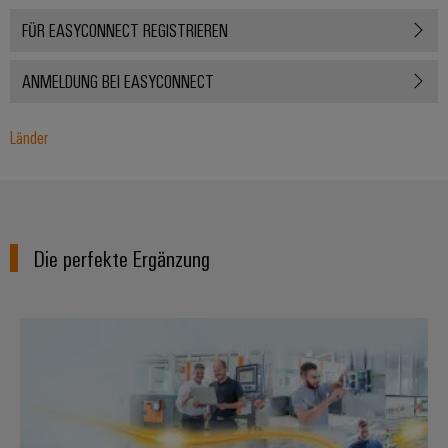
Gehäuse
FÜR EASYCONNECT REGISTRIEREN
Kundenspezifische
ANMELDUNG BEI EASYCONNECT
Kabelkonfektionierung
Länder
Produktinnovationen
Praxisnahe
Verbindungen für
Ihre Industrie.
Die perfekte Ergänzung
Unsere Neuheiten
im Bereich
Industrial
Connectivity.
Industrial-IoT-Lösungen
Umwe
Produ