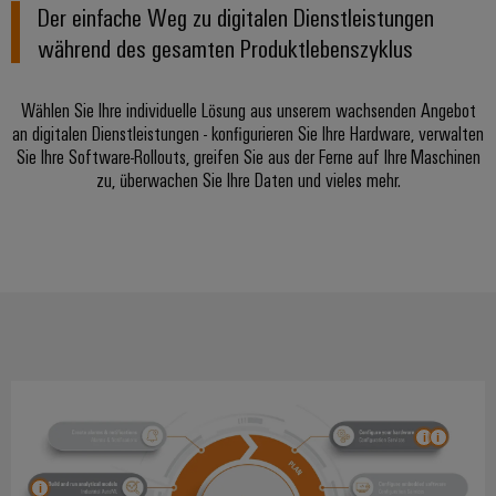
verschiedene
Der einfache Weg zu digitalen Dienstleistungen
Automation
Systeme
Segmente
OCI
Messen
während des gesamten Produktlebenszyklus
der
Schnittstelle
Industrial
Maschinen
Industrial
&
und
IoT
Ethernet
Events
EDI
Wählen Sie Ihre individuelle Lösung aus unserem wachsenden Angebot
Fabrikautomation
an digitalen Dienstleistungen - konfigurieren Sie Ihre Hardware, verwalten
Schnittstelle
Industrial
Touch-
Globale
Öl
Sie Ihre Software-Rollouts, greifen Sie aus der Ferne auf Ihre Maschinen
Security
Panels
Messen
&
zu, überwachen Sie Ihre Daten und vieles mehr.
ZUR
&
Gas
Industrial
Engineering-
ÜBERSICHT
Events
Sicherer
Service
und
Betrieb
Platform
mit
Visualisierungstools
vernetzten
easyConnect
Lösungen
Energiemessung
für
EZA-
und
die
Regler
Prozessindustrie
Smart
Metering
Photovoltaik
Mehr
Weidmüller
Gerätehersteller
Ressourceneffizienz
Industrial
durch