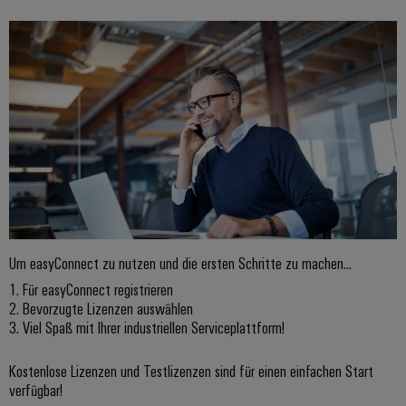
PCB Komponenten
Software
Abwasseraufbereitung
Lösungen
Markierer
für
die
Industriedrucker
Wasser-
und
Industrieleuchte
Abwasserindustrie
Wasserstoff
Cabinet
Wasserstoff
Infrastructure
als
Schlüsseltechnologie
für
Assemblierungsservice
die
Um easyConnect zu nutzen und die ersten Schritte zu machen...
Energiewende
1. Für easyConnect registrieren
Bestückte
Windenergie
2. Bevorzugte Lizenzen auswählen
Klemmenleisten
3. Viel Spaß mit Ihrer industriellen Serviceplattform!
Effizienter
Betrieb
Modifizierte
von
Kostenlose Lizenzen und Testlizenzen sind für einen einfachen Start
und
Windparks
verfügbar!
bestückte