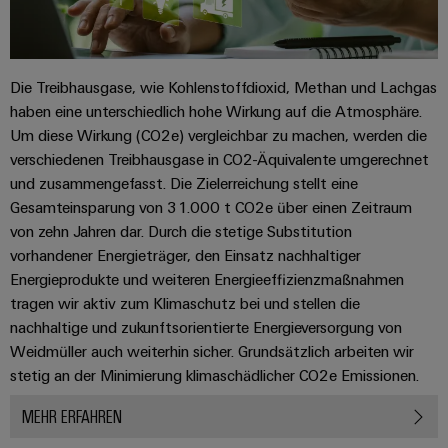
Software
Abwasseraufbereitung
Lösungen
Markierer
für
die
Die Treibhausgase, wie Kohlenstoffdioxid, Methan und Lachgas
Industriedrucker
Wasser-
haben eine unterschiedlich hohe Wirkung auf die Atmosphäre.
und
Um diese Wirkung (CO2e) vergleichbar zu machen, werden die
Industrieleuchte
Abwasserindustrie
verschiedenen Treibhausgase in CO2-Äquivalente umgerechnet
Wasserstoff
Cabinet
und zusammengefasst. Die Zielerreichung stellt eine
Wasserstoff
Infrastructure
Gesamteinsparung von 31.000 t CO2e über einen Zeitraum
als
von zehn Jahren dar. Durch die stetige Substitution
Schlüsseltechnologie
vorhandener Energieträger, den Einsatz nachhaltiger
für
Assemblierungsservice
Energieprodukte und weiteren Energieeffizienzmaßnahmen
die
Energiewende
tragen wir aktiv zum Klimaschutz bei und stellen die
Bestückte
nachhaltige und zukunftsorientierte Energieversorgung von
Windenergie
Klemmenleisten
Weidmüller auch weiterhin sicher. Grundsätzlich arbeiten wir
Effizienter
stetig an der Minimierung klimaschädlicher CO2e Emissionen.
Betrieb
Modifizierte
von
und
MEHR ERFAHREN
Windparks
bestückte