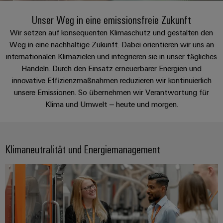
IN
Kabelkonfektionierung
Schweiz
Aktionen
Leiterplattenklemmen
erlebbar
Weidmüller
Aktionen
Anschlusstechnologie
AG
ZUR
Unternehmen
werden.
Unser Weg in eine emissionsfreie Zukunft
Fast
ÜBERSICHT
PROeco
Gehäusesysteme
Zahlen
INSTA
Wir setzen auf konsequenten Klimaschutz und gestalten den
DC-
Delivery
Ihr
Datencenter
II
und
Weg in eine nachhaltige Zukunft. Dabei orientieren wir uns an
und
POWER
Microgrids
Service
Weg
Lösungen
Über Uns
Aktionen
-
internationalen Klimazielen und integrieren sie in unser tägliches
und
Fakten
Aktionen
zu
Produkte
u-
komponenten
Handeln. Durch den Einsatz erneuerbarer Energien und
PRObas
uns
für
Nachhaltigkeit
PRO
OS
innovative Effizienzmaßnahmen reduzieren wir kontinuierlich
Karriere
Beratung
Aktionen
Rechenzentren
Kabeleinführungssysteme
ECO
unsere Emissionen. So übernehmen wir Verantwortung für
Edge
–
und
Compliance
und
effizient,
Klima und Umwelt – heute und morgen.
II
Computing
digitale
Neuigkeiten
zuverlässig,
-
ZUR
Promotionen
Aktionen
Länder
Planung
ÜBERSICHT
skalierbar
Industrial
komponenten
Erfolgsgeschichten
Energy
5G
Energiespeicher
Management
Connectivity
unserer
Klimaneutralität und Energiemanagement
Anschlussleitungen,
Meter
Lösungen
Informationen
Consulting
Kunden
Single
Patchkabel
und
Aktionen
und
Produkte
Pair
und
Weidmüller
Messen
Zertifikate
für
Steuerstromverteilung
Ethernet
Kabel
Configurator
&
Energiespeichersysteme
Aktionen
(ESS)
Orange
Events
SPS
PCB
Mag
Energieübertragung
EcoLine
Systemverkabelung