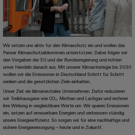
Schaltschrank-
Connector
Wübi
|
und
Switches
&
und
Services
Schütz
Kundenmagazin
-
Aktionen
Migrationslösungen
Feldebene
verteilung
Digitales
25
Weidmüller
MultiMark
Serviceschnittstellen
Stabilität
Feldverdrahtung
Engineering
Jahre
Academy
und
Aktionen
Weidmüller
Verteilerboxen
Sicherheit
Smart
Akkreditiertes
Human
Schweiz
Wir setzen uns aktiv für den Klimaschutz ein und wollen das
für
Auswahlhilfe
Cabinet
Labor
moderne
Resources
Pariser Klimaschutzabkommen unterstützen. Dabei folgen wir
Aktionen
Energienetze
Building
Auf
den Vorgaben der EU und der Bundesregierung und richten
Elektronik
Our
den
unser Handeln danach aus. Mit unserer Klimastrategie bis 2030
THM
Gebäudeinfrastruktur
Smart
Support
Management
Punkt
wollen wir die Emissionen in Deutschland Schritt für Schritt
Koppelrelais
Multimark
Lösungen
Metering
für
senken und die gesetzlichen Ziele einhalten.
&
LPC
Technischer
die
Weidmüller
Halbleiterrelais
Aktionen
Unser Ziel: ein klimaneutrales Unternehmen. Dafür reduzieren
Support
spezifischen
Presse
Nützliche
Configurator
Anforderungen
wir Treibhausgase wie CO₂, Methan und Lachgas und rechnen
Trennverstärker
Links
Gebäudeinstallationsverdrahtung
in
Umweltbezogene
ihre Wirkung in vergleichbare Werte um. Wir sparen Emissionen
Unternehmensmeldungen
der
Workplace
und
Produktkonformität
ein, setzen auf erneuerbare Energien und verbessern ständig
Gebäudeinfrastruktur
Webshop
Solutions
Messumformer
Fachpressemeldungen
unsere Energieeffizienz. So sorgen wir für eine nachhaltige und
ZUR
PSIRT
Schaltschrankbau
ÜBERSICHT
sichere Energieversorgung – heute und in Zukunft.
Newsletter
Stromversorgungen
Lösungen