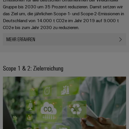
Leiterplattensteckverbinder
Sonnenenergie
AI
Gruppe bis 2030 um 35 Prozent reduzieren. Damit setzen wir
&
das Ziel um, die jährlichen Scope-1- und Scope-2-Emissionen in
Schienenfahrzeuge
Remote
Leiterplattenklemmen
Deutschland von 14.000 t CO2e im Jahr 2019 auf 9.000 t
Moderne
Access
und
CO2e bis zum Jahr 2030 zu reduzieren.
PCB
digitale
Industrial
Connector
Lösungen
MEHR ERFAHREN
für
Service
Services
klimafreundliche
Platform
Mobilitat
Original
easyConnect
im
Equipment
Bahnverkehr
Scope 1 & 2: Zielerreichung
Manufacturer
Schiffbau
(OEM)
Werkstatt
Umfassende
&
Verbindungslösungen
für
Zubehör
die
maritime
Werkzeuge
Industrie
Automaten
Wasseraufbereitung
&