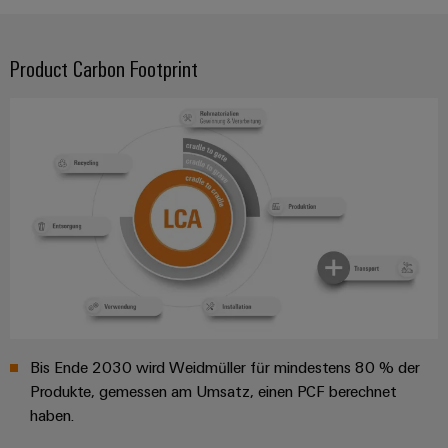
Gehäuse
Kundenspezifische
Product Carbon Footprint
Kabelkonfektionierung
Produktinnovationen
Praxisnahe
Verbindungen für
Ihre Industrie.
Unsere Neuheiten
im Bereich
Industrial
Connectivity.
Bis Ende 2030 wird Weidmüller für mindestens 80 % der
Produkte, gemessen am Umsatz, einen PCF berechnet
haben.
Umwe
Produ