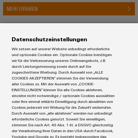
Schne
MEHR ERFAHREN
einfa
REACH
PCF-D
herun
Produkte
Datenschutzeinstellungen
Reihenklemmen
Wir setzen auf unserer Website unbedingt erforderliche
Lösungen
und optionale Cookies ein. Optionale Cookies benötigen
Leiterplattensteckverbinder & Leiterplattenklemmen
Weidmüller
wir für die Verbesserung unseres Onlineangebots, z.B.
Blitz- und Überspannungsschutz
Automatisierung
Configurator
durch Leistungsmessung sowie durch auf Sie
Steuerungen
zugeschnittene Werbung. Durch Auswahl von „ALLE
Service
Digital
Energiemanagement-Lösungen
COOKIES AKZEPTIEREN“ stimmen Sie der Verwendung
Engineering
Engineering- und Visualisierungstools
Industrial-IoT-Lösungen
auf einem
aller Cookies zu. Mit der Auswahl von „COOKIE-
Bestückte Klemmenleisten
neuen Niveau
Werkzeuge
EINSTELLUNGEN“ können Sie alle Cookies ablehnen,
E-Mobility
Märkte
Modifizierte und bestückte Gehäuse
‒ intuitiv,
einzelne nicht notwendige / optionale Cookies auswählen
unkompliziert,
Lösungen für Photovoltaikanlagen
Fast Delivery Service
oder Ihre einmal erklärte Einwilligung durch abwählen von
schnell
Maschinen und Fabrikautomation
Cookies jederzeit mit Wirkung für die Zukunft widerrufen.
Smart Cabinet Building
Connectivity Consulting
AGB
Energie
Durch Auswahl von „alle ablehnen“ werden nur unbedingt
Workplace Solutions
Weidmüller Configurator
erforderliche Cookies genutzt. Soweit Sie einwilligen,
Datenschutzerklärung
Transport
stimmen Sie nach Art. 49 Abs. 1 lit. a DSGVO gleichzeitig
Engineering-Daten
Impressum
Gerätehersteller
der Verarbeitung Ihrer Daten in den USA durch Facebook,
eShop
E-Mail Kontakte
Youtube und Google zu. Es besteht insbesondere das
Prozess