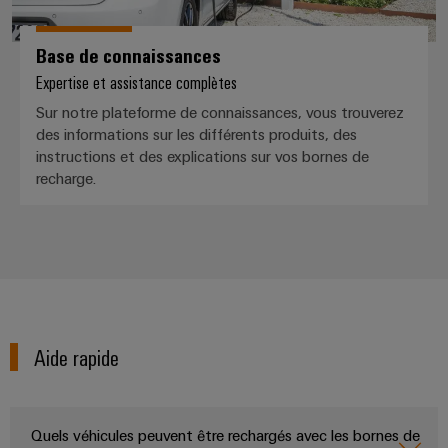
Modules
Promotions
techniques
et
d'automatisation
la
de
construction
logiciels
Machinery
Catalogues
d'armoire
Base de connaissances
relais
d'automatisation
produits
et
Expertise et assistance complètes
Fabricants
Événements
Infrastructure
techniques
Analytique
relais
d'équipements
Sur notre plateforme de connaissances, vous trouverez
et
du
industrielle
statiques
des informations sur les différents produits, des
Solutions
salons
bâtiment
Réparations
instructions et des explications sur vos bornes de
de
et
Automatisation
Amplificateurs
technique
recharge.
Salons
pièces
de
industrielle
de
et
raccordement
partenaire
de
séparation
innovantes
événements
IoT
rechange
et
pour
Commerce
mondiaux
industriel
les
convertisseurs
de
Cours
appareils
de
Sécurité
gros
de
Une
mesure
industrielle
formation
Partenariats
énergie
Aide rapide
et
Alimentations
Plateforme
traditionnelle
webinaires
de
L'avenir
Boîtiers
de
services
Quels véhicules peuvent être rechargés avec les bornes de
électroniques
la