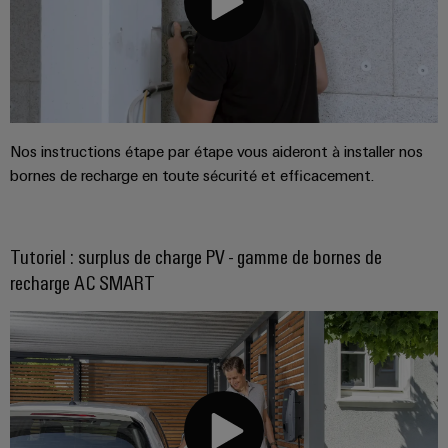
de
Outils
fer
d'ingénierie
Des
et
solutions
modernes
de
et
visualisation
numériques
Nos instructions étape par étape vous aideront à installer nos
pour
Mesure
une
bornes de recharge en toute sécurité et efficacement.
mobilité
d'énergie
respectueuse
du
Weidmüller
climat
Tutoriel : surplus de charge PV - gamme de bornes de
IA
dans
recharge AC SMART
le
industrielle
transport
ferrooviaire
Accès
distant
Construction
navale
Plateforme
Solutions
de
de