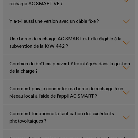
industriels
recharge AC SMART VE ?
production
Options
d'énergie
easyConnect
Protection
de
éprouvée
contre
Y a-t-il aussi une version avec un câble fixe ?
commande
Contrôleur
la
Machines
numérique
de
foudre
Solutions
centrale
Une borne de recharge AC SMART est-elle éligible à la
pour
et
eShop
les
subvention de la KfW 442 ?
électrique
la
différents
Interface
secteurs
surtension
OCI
de
Combien de boîtiers peuvent être intégrés dans la gestion
la
Fabricant
Boîtiers
de la charge ?
machine
INTERFACE
d'équipements
de
et
EDI
de
raccordement
Comment puis-je connecter ma borne de recharge à un
Blocs
l'automatisation
du
réseau local à l'aide de l'appli AC SMART ?
d'usines
de
ALL
générateur
jonction
SERVICES
Pétrole
PV
Comment fonctionne la tarification des excédents
enfichables
et
photovoltaïques ?
pour
Répartiteurs
gaz
circuit
de
Sécurisation