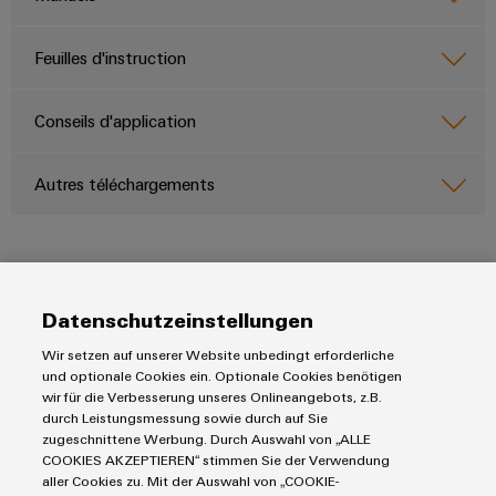
Boîtiers
Feuilles d'instruction
modifiés
et
équipés
Conseils d'application
Assemblage
Autres téléchargements
de
câbles
spécifiques
Datenschutzeinstellungen
Nouveautés
Produits
produits
Wir setzen auf unserer Website unbedingt erforderliche
Blocs de jonction
und optionale Cookies ein. Optionale Cookies benötigen
Technique de
raccordement
wir für die Verbesserung unseres Onlineangebots, z.B.
Solutions
Blocs de jonction enfichables pour circuit imprimé
pratique pour
durch Leistungsmessung sowie durch auf Sie
votre
Protection contre la foudre et les surtensions
zugeschnittene Werbung. Durch Auswahl von „ALLE
Automatisation décentralisée
industrie. Nos
COOKIES AKZEPTIEREN“ stimmen Sie der Verwendung
Commandes et Edge
Service
innovations
Solutions de gestion énergétique
aller Cookies zu. Mit der Auswahl von „COOKIE-
pour la
Outils d'ingénierie et de visualisation