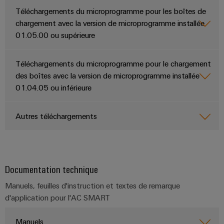
industrielles
Téléchargements du microprogramme pour les boîtes de
Hydrogène
Éclairage
chargement avec la version de microprogramme installée
L'hydrogène
industriel
01.05.00 ou supérieure
comme
technologie
Infrastructure
essentielle
Téléchargements du microprogramme pour le chargement
de
pour
des boîtes avec la version de microprogramme installée
la
l'armoire
transition
01.04.05 ou inférieure
de
énergétique
distribution
Énergie
Autres téléchargements
éolienne
Excellence
Service
opérationnelle
d'assemblage
dans
Documentation technique
le
Rails
domaine
Manuels, feuilles d'instruction et textes de remarque
de
de
l'énergie
d'application pour l'AC SMART
raccordement
éolienne
équipés
Manuels