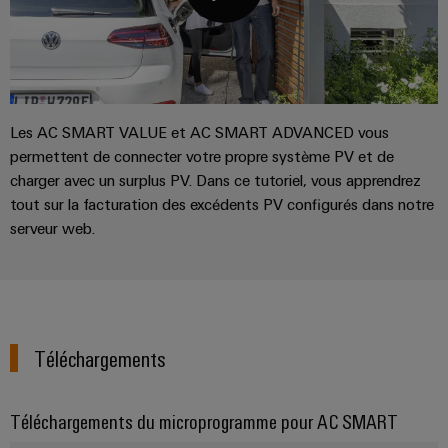
raccordement
services
complètes
industriels
pour
easyConnect
l'industrie
maritime
Traitement
Workplace
Les AC SMART VALUE et AC SMART ADVANCED vous
de
permettent de connecter votre propre système PV et de
et
l'eau
charger avec un surplus PV. Dans ce tutoriel, vous apprendrez
accessoires
et
tout sur la facturation des excédents PV configurés dans notre
des
Outils
serveur web.
eaux
Machines
usées
automatiques
Solutions
pour
l'industrie
Logiciels
de
Téléchargements
l'eau
Repérages
et
des
Téléchargements du microprogramme pour AC SMART
Imprimantes
eaux
usées