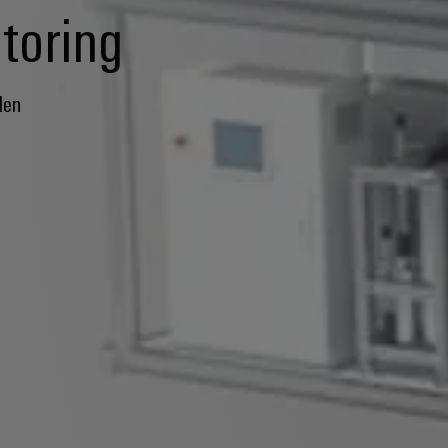
toring
len