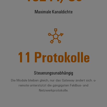
Leiterplattensteckverbinder
Sonnenenergie
AI
&
Maximale Kanaldichte
Schienenfahrzeuge
Remote
Leiterplattenklemmen
Moderne
Access
und
PCB
digitale
Industrial
Connector
Lösungen
für
Service
Services
klimafreundliche
Platform
Mobilitat
Original
easyConnect
im
11
Protokolle
Equipment
Bahnverkehr
Manufacturer
Schiffbau
(OEM)
Werkstatt
Umfassende
Steuerungsunabhängig
&
Verbindungslösungen
für
Zubehör
Die Module bleiben gleich, nur das Gateway ändert sich. u-
die
remote unterstützt die gängigsten Feldbus- und
maritime
Werkzeuge
Netzwerkprotokolle.​
Industrie
Automaten
Wasseraufbereitung
&