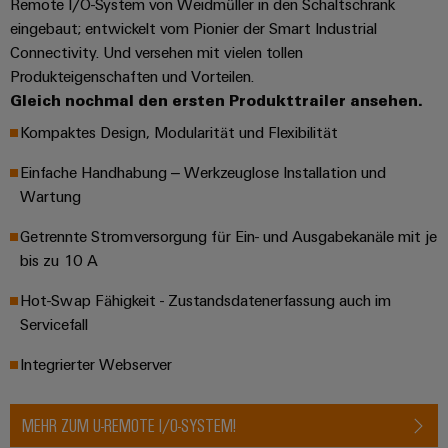
Remote I/O-System von Weidmüller in den Schaltschrank
Gehäuse
eingebaut; entwickelt vom Pionier der Smart Industrial
Connectivity. Und versehen mit vielen tollen
Kundenspezifische
Produkteigenschaften und Vorteilen.
Kabelkonfektionierung
Gleich nochmal den ersten Produkttrailer ansehen.
Kompaktes Design, Modularität und Flexibilität
Einfache Handhabung​ – Werkzeuglose Installation und
Produktinnovationen
Wartung
Praxisnahe
Verbindungen für
Getrennte Stromversorgung für Ein- und Ausgabekanäle mit je
Ihre Industrie.
Unsere Neuheiten
bis zu 10 A
im Bereich
Industrial
Hot-Swap Fähigkeit - Zustandsdatenerfassung auch im
Connectivity.
Servicefall
Integrierter Webserver
MEHR ZUM U-REMOTE I/O-SYSTEM!
Umwe
Produ