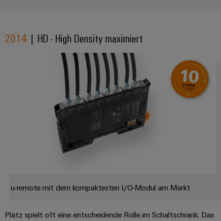
Schne
einfa
REACH
PCF-D
2014
| HD - High Density maximiert
herun
Weidmüller
Configurator
Digital
Engineering
auf einem
neuen Niveau
‒ intuitiv,
unkompliziert,
schnell
u-remote mit dem kompaktesten I/O-Modul am Markt
Platz spielt oft eine entscheidende Rolle im Schaltschrank. Das