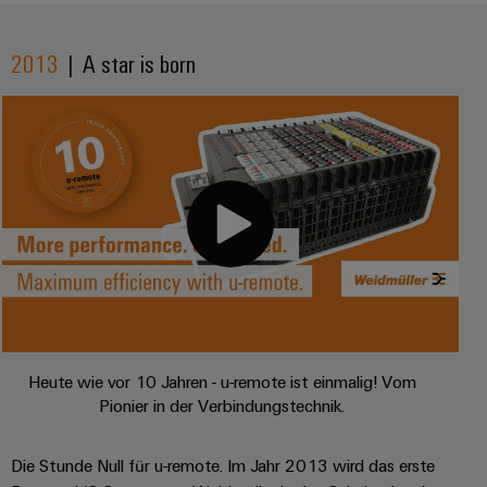
Software
Abwasseraufbereitung
Lösungen
Markierer
2013
| A star is born
für
die
Industriedrucker
Wasser-
und
Industrieleuchte
Abwasserindustrie
Wasserstoff
Cabinet
Wasserstoff
Infrastructure
als
Schlüsseltechnologie
für
Assemblierungsservice
die
Energiewende
Bestückte
Windenergie
Klemmenleisten
Heute wie vor 10 Jahren - u-remote ist einmalig! Vom
Effizienter
Pionier in der Verbindungstechnik.
Betrieb
Modifizierte
von
und
Windparks
Die Stunde Null für u-remote. Im Jahr 2013 wird das erste
bestückte