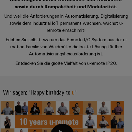
Schaltschrank-
Connector
Wübi
|
und
Switches
&
sowie durch Kompaktheit und Modularität.
und
Services
Schütz
Kundenmagazin
-
Aktionen
Migrationslösungen
Feldebene
Und weil die Anforderungen in Automatisierung, Digitalisierung
verteilung
Digitales
25
Weidmüller
sowie dem Industrial IoT permanent wachsen, wächst u-
MultiMark
Serviceschnittstellen
Stabilität
Feldverdrahtung
Engineering
Jahre
remote einfach mit!
Academy
und
Aktionen
Weidmüller
Verteilerboxen
Sicherheit
Erleben Sie selbst, warum das Remote I/O-System aus der u-
Smart
Akkreditiertes
Human
Schweiz
für
Auswahlhilfe
mation-Familie von Weidmüller die beste Lösung für Ihre
Cabinet
Labor
moderne
Resources
Aktionen
Automatisierungsherausforderung ist.
Energienetze
Building
Auf
Elektronik
Our
Entdecken Sie die große Vielfalt von u-remote IP20.
den
THM
Gebäudeinfrastruktur
Smart
Support
Management
Punkt
Koppelrelais
Multimark
Lösungen
Metering
für
&
LPC
Technischer
die
Weidmüller
Halbleiterrelais
Aktionen
Support
spezifischen
Wir sagen: "Happy birthday to
u
"
Presse
Nützliche
Configurator
Anforderungen
Trennverstärker
Links
Gebäudeinstallationsverdrahtung
in
Umweltbezogene
Unternehmensmeldungen
der
Workplace
und
Produktkonformität
Gebäudeinfrastruktur
Webshop
Solutions
Messumformer
Fachpressemeldungen
ZUR
PSIRT
Schaltschrankbau
ÜBERSICHT
Newsletter
Stromversorgungen
Lösungen