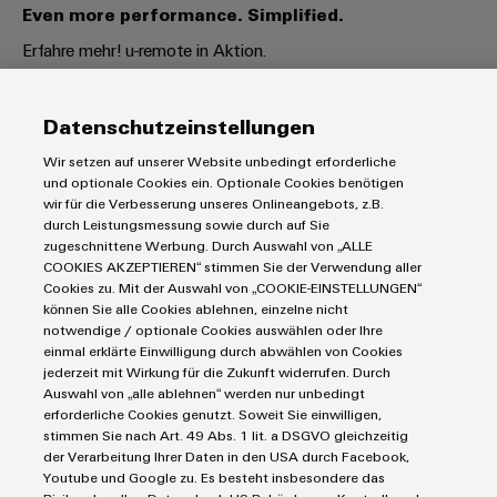
Even more performance. Simplified.
Erfahre mehr! u-remote in Aktion.
Datenschutzeinstellungen
Wir setzen auf unserer Website unbedingt erforderliche
und optionale Cookies ein. Optionale Cookies benötigen
wir für die Verbesserung unseres Onlineangebots, z.B.
durch Leistungsmessung sowie durch auf Sie
zugeschnittene Werbung. Durch Auswahl von „ALLE
COOKIES AKZEPTIEREN“ stimmen Sie der Verwendung aller
Cookies zu. Mit der Auswahl von „COOKIE-EINSTELLUNGEN“
können Sie alle Cookies ablehnen, einzelne nicht
notwendige / optionale Cookies auswählen oder Ihre
einmal erklärte Einwilligung durch abwählen von Cookies
Die Next Generation - gemacht für Industrial IoT and
jederzeit mit Wirkung für die Zukunft widerrufen. Durch
Automatisierung
Auswahl von „alle ablehnen“ werden nur unbedingt
erforderliche Cookies genutzt. Soweit Sie einwilligen,
stimmen Sie nach Art. 49 Abs. 1 lit. a DSGVO gleichzeitig
der Verarbeitung Ihrer Daten in den USA durch Facebook,
Youtube und Google zu. Es besteht insbesondere das