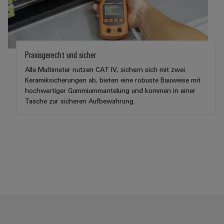
Schne
einfa
REACH
PCF-D
herun
Praxisgerecht und sicher
Alle Multimeter nutzen CAT IV, sichern sich mit zwei
Keramiksicherungen ab, bieten eine robuste Bauweise mit
hochwertiger Gummiummantelung und kommen in einer
Weidmüller
Tasche zur sicheren Aufbewahrung.
Configurator
Digital
Engineering
auf einem
neuen Niveau
‒ intuitiv,
unkompliziert,
schnell