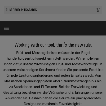
IN
Kabelkonfektionierung
Schweiz
Aktionen
Leiterplattenklemmen
erlebbar
Weidmüller
Aktionen
Anschlusstechnologie
AG
ZUR
Unternehmen
werden.
Fast
ZUM PRODUKTKATALOG
ÜBERSICHT
PROeco
Gehäusesysteme
Zahlen
INSTA
DC-
Delivery
Ihr
Datencenter
II
und
und
POWER
Microgrids
Service
Weg
Lösungen
Über Uns
Aktionen
-
und
Fakten
Aktionen
zu
Produkte
u-
komponenten
PRObas
uns
für
Nachhaltigkeit
PRO
OS
Karriere
Beratung
Aktionen
Rechenzentren
Kabeleinführungssysteme
Einleitung
Working with our tool, that’s the new rule.
ECO
Edge
–
und
Compliance
und
effizient,
II
Computing
digitale
Neuigkeiten
Prüf- und Messergebnisse müssen in der Regel
zuverlässig,
-
ZUR
Promotionen
Aktionen
Produktneuheiten
Länder
Planung
ÜBERSICHT
hundertprozentig korrekt ermittelt werden. Wir empfehlen
skalierbar
Industrial
komponenten
Erfolgsgeschichten
Ihnen dafür unsere zuverlässigen Prüf- und Messwerkzeuge. In
Energy
5G
Energiespeicher
Management
Connectivity
unserer
unserem vollständigen Sortiment finden Sie passende Produkte
Anschlussleitungen,
Produktsortiment
Meter
Lösungen
Informationen
Consulting
Kunden
für jede Leistungsanforderung und jeden Einsatzzweck. Von
Single
Patchkabel
und
Aktionen
und
klassischen Spannungsprüfern über Strommesszangen bis hin
Produkte
Pair
und
Weidmüller
Messen
Videos
Zertifikate
für
zu Steckdosen- und FI-Testern. Bei der Entwicklung und
Steuerstromverteilung
Ethernet
Kabel
Configurator
&
Energiespeichersysteme
Gestaltung beziehen wir die Wünsche und Erfahrungen unserer
Aktionen
(ESS)
Orange
Events
Anwender ein. Deshalb haben die Geräte ein praxisgerechtes
SPS
Die perfekte Ergänzung
PCB
Mag
Energieübertragung
Design und maximale Zuverlässigkeit.
EcoLine
Systemverkabelung