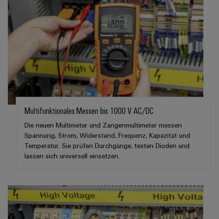
Software
Abwasseraufbereitung
Lösungen
Markierer
für
die
Industriedrucker
Wasser-
und
Industrieleuchte
Abwasserindustrie
Wasserstoff
Cabinet
Wasserstoff
Infrastructure
als
Multifunktionales Messen bis 1000 V AC/DC
Schlüsseltechnologie
Die neuen Multimeter und Zangenmultimeter messen
für
Spannung, Strom, Widerstand, Frequenz, Kapazität und
Assemblierungsservice
die
Temperatur. Sie prüfen Durchgänge, testen Dioden und
Energiewende
lassen sich universell einsetzen.
Bestückte
Windenergie
Klemmenleisten
Effizienter
Betrieb
Modifizierte
von
und
Windparks
bestückte