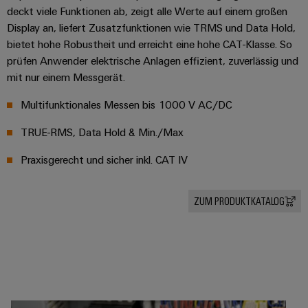
Leiterplattensteckverbinder
Sonnenenergie
deckt viele Funktionen ab, zeigt alle Werte auf einem großen
AI
&
Display an, liefert Zusatzfunktionen wie TRMS und Data Hold,
Schienenfahrzeuge
Remote
Leiterplattenklemmen
bietet hohe Robustheit und erreicht eine hohe CAT-Klasse. So
Moderne
Access
prüfen Anwender elektrische Anlagen effizient, zuverlässig und
und
PCB
mit nur einem Messgerät.
digitale
Industrial
Connector
Lösungen
für
Multifunktionales Messen bis 1000 V AC/DC
Service
Services
klimafreundliche
Platform
Mobilitat
TRUE-RMS, Data Hold & Min./Max​
Original
easyConnect
im
Equipment
Bahnverkehr
Praxisgerecht und sicher inkl. CAT IV
Manufacturer
Schiffbau
(OEM)
Werkstatt
Umfassende
ZUM PRODUKTKATALOG
&
Verbindungslösungen
für
Zubehör
die
maritime
Werkzeuge
Industrie
Automaten
Wasseraufbereitung
&