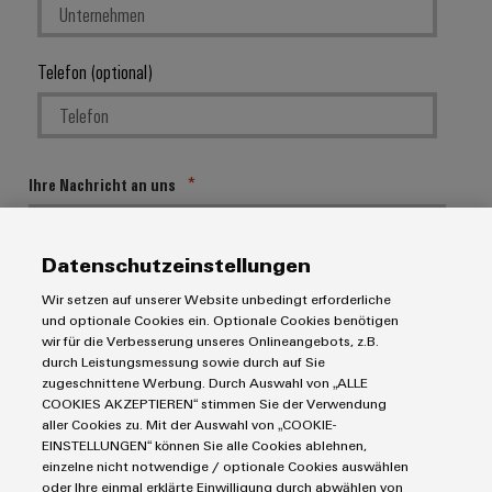
Telefon (optional)
Ihre Nachricht an uns
Datenschutzeinstellungen
Wir setzen auf unserer Website unbedingt erforderliche
und optionale Cookies ein. Optionale Cookies benötigen
wir für die Verbesserung unseres Onlineangebots, z.B.
durch Leistungsmessung sowie durch auf Sie
zugeschnittene Werbung. Durch Auswahl von „ALLE
COOKIES AKZEPTIEREN“ stimmen Sie der Verwendung
Ihre Daten werden ausschließlich zur Bearbeitung Ihrer Anfrage
aller Cookies zu. Mit der Auswahl von „COOKIE-
verarbeitet, nicht für weitere Zwecke verwendet und nicht an Dritte
weitergegeben. Gespeicherte Daten werden nach Zweckerreichung
EINSTELLUNGEN“ können Sie alle Cookies ablehnen,
durch Beantwortung Ihrer Anfrage gelöscht, wenn sich aus dem
einzelne nicht notwendige / optionale Cookies auswählen
Kontext der Kommunikation nichts anderes ergibt.
oder Ihre einmal erklärte Einwilligung durch abwählen von