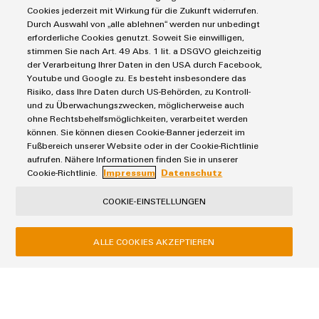
Cookies jederzeit mit Wirkung für die Zukunft widerrufen.
Durch Auswahl von „alle ablehnen“ werden nur unbedingt
erforderliche Cookies genutzt. Soweit Sie einwilligen,
ABSENDEN
stimmen Sie nach Art. 49 Abs. 1 lit. a DSGVO gleichzeitig
der Verarbeitung Ihrer Daten in den USA durch Facebook,
Youtube und Google zu. Es besteht insbesondere das
Risiko, dass Ihre Daten durch US-Behörden, zu Kontroll-
und zu Überwachungszwecken, möglicherweise auch
ohne Rechtsbehelfsmöglichkeiten, verarbeitet werden
können. Sie können diesen Cookie-Banner jederzeit im
Fußbereich unserer Website oder in der Cookie-Richtlinie
aufrufen. Nähere Informationen finden Sie in unserer
Cookie-Richtlinie.
Impressum
Datenschutz
Produkte
COOKIE-EINSTELLUNGEN
Reihenklemmen
Lösungen
Leiterplattensteckverbinder & Leiterplattenklemmen
ALLE COOKIES AKZEPTIEREN
Blitz- und Überspannungsschutz
Automatisierung
Steuerungen
Service
Energiemanagement-Lösungen
Engineering- und Visualisierungstools
Industrial-IoT-Lösungen
Bestückte Klemmenleisten
Werkzeuge
E-Mobility
Märkte