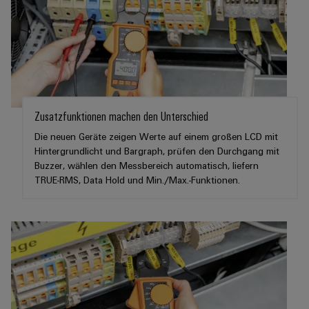
Gehäuse
Kundenspezifische
Kabelkonfektionierung
Zusatzfunktionen machen den Unterschied
Produktinnovationen
Die neuen Geräte zeigen Werte auf einem großen LCD mit
Praxisnahe
Hintergrundlicht und Bargraph, prüfen den Durchgang mit
Verbindungen für
Buzzer, wählen den Messbereich automatisch, liefern
Ihre Industrie.
Unsere Neuheiten
TRUE-RMS, Data Hold und Min./Max.-Funktionen.
im Bereich
Industrial
Connectivity.
Umwe
Produ