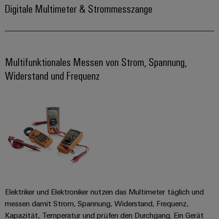
verschiedene
Digitale Multimeter & Strommesszange
Automation
Systeme
Segmente
OCI
Messen
der
Schnittstelle
Industrial
Maschinen
Industrial
&
und
IoT
Ethernet
Events
EDI
Fabrikautomation
Multifunktionales Messen von Strom, Spannung,
Schnittstelle
Industrial
Touch-
Globale
Öl
Widerstand und Frequenz​
Security
Panels
Messen
&
ZUR
&
Gas
Industrial
Engineering-
ÜBERSICHT
Events
Sicherer
Service
und
Betrieb
Platform
mit
Visualisierungstools
vernetzten
easyConnect
Lösungen
Energiemessung
für
EZA-
und
die
Regler
Prozessindustrie
Smart
Metering
Photovoltaik
Elektriker und Elektroniker nutzen das Multimeter täglich und
Mehr
Weidmüller
Gerätehersteller
messen damit Strom, Spannung, Widerstand, Frequenz,
Ressourceneffizienz
Industrial
Kapazität, Temperatur und prüfen den Durchgang. Ein Gerät
durch