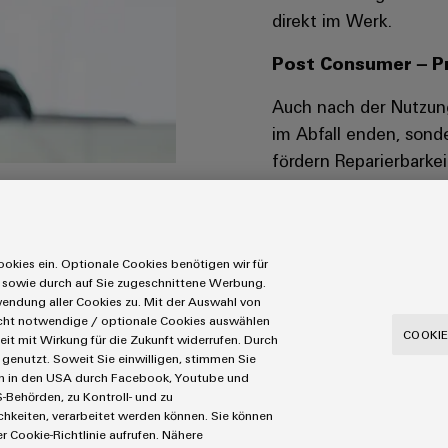
direkt im Werk.
Post Consumer – Pr
Auch nach der Nutzung
im Abfall enden, sond
fördern Reparierbarkei
Rücknahmelösungen, u
in den Kreislauf zu b
MEHR ERFAHREN
okies ein. Optionale Cookies benötigen wir für
 sowie durch auf Sie zugeschnittene Werbung.
ndung aller Cookies zu. Mit der Auswahl von
icht notwendige / optionale Cookies auswählen
COOKIE
eit mit Wirkung für die Zukunft widerrufen. Durch
genutzt. Soweit Sie einwilligen, stimmen Sie
aten in den USA durch Facebook, Youtube und
-Behörden, zu Kontroll- und zu
recycelt, 100 % Verantwort
eiten, verarbeitet werden können. Sie können
r Cookie-Richtlinie aufrufen. Nähere