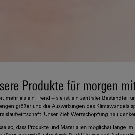
sere Produkte für morgen mi
t mehr als ein Trend – sie ist ein zentraler Bestandteil un
lmengen größer und die Auswirkungen des Klimawandels sp
reislaufwirtschaft. Unser Ziel: Wertschöpfung neu denke
sse so, dass Produkte und Materialien möglichst lange im 
 (Post Industrial) oder durch Rückführung und Aufberei