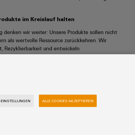
odukte im Kreislauf halten
 denken wir weiter: Unsere Produkte sollen nicht
ern als wertvolle Ressource zurückkehren. Wir
t, Rezyklierbarkeit und entwickeln
m Materialien aus gebrauchten Produkten wieder
ringen – von Anfang an mitgedacht im Eco-Design.
-EINSTELLUNGEN
ALLE COOKIES AKZEPTIEREN
ung